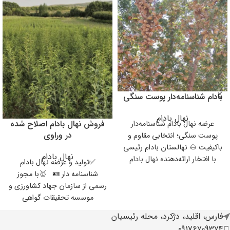
بادام شناسنامه‌دار پوست سنگی
نهال بادام
فروش نهال بادام اصلاح شده
عرضه نهال بادام شناسنامه‌دار
در وراوی
پوست سنگی؛ انتخابی مقاوم و
باکیفیت 🌰 نهالستان بادام رئیسی
نهال بادام
با افتخار ارائه‌دهنده نهال بادام
✅️تولید و عرضه نهال بادام
شناسنامه‌دار
شناسنامه دار 🪪 🥇با مجوز
رسمی از سازمان جهاد کشاورزی و
موسسه تحقیقات گواهی
فارس، اقلید، دژکرد، محله رئیسیان
09176709374